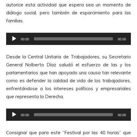
o
e
autorice esta actividad que espera sea un momento de
d
A
diálogo social, pero también de esparcimiento para las
u
u
familias.
c
d
t
i
R
o
00:00
00:00
o
e
r
p
d
Desde la Central Unitaria de Trabajadores, su Secretario
r
e
General Nolberto Díaz saludó el esfuerzo de las y los
o
A
parlamentarios que han apoyado una causa tan relevante
d
u
como es defender la calidad de vida de los trabajadores,
u
d
enfrentándose a los intereses políticos y empresariales
c
i
que representa la Derecha.
t
o
o
R
r
00:00
00:00
e
d
p
e
Consignar que para este “Festival por las 40 horas” que
r