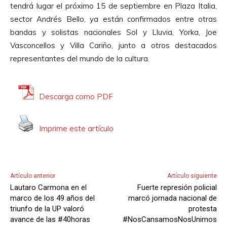
A
tendrá lugar el próximo 15 de septiembre en Plaza Italia,
o
u
sector Andrés Bello, ya están confirmados entre otras
d
d
bandas y solistas nacionales Sol y Lluvia, Yorka, Joe
u
i
Vasconcellos y Villa Cariño, junto a otros destacados
c
o
representantes del mundo de la cultura.
t
o
r
Descarga como PDF
d
e
Imprime este artículo
A
u
d
i
Artículo anterior
Artículo siguiente
o
Lautaro Carmona en el
Fuerte represión policial
marco de los 49 años del
marcó jornada nacional de
triunfo de la UP valoró
protesta
avance de las #40horas
#NosCansamosNosUnimos