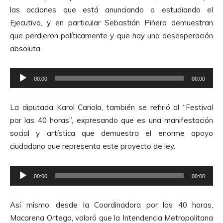
las acciones que está anunciando o estudiando el
Ejecutivo, y en particular Sebastián Piñera demuestran
que perdieron políticamente y que hay una desesperación
absoluta.
R
00:00
00:00
e
p
La diputada Karol Cariola, también se refirió al “Festival
r
por las 40 horas”, expresando que es una manifestación
o
social y artística que demuestra el enorme apoyo
d
ciudadano que representa este proyecto de ley.
u
c
R
t
00:00
00:00
e
o
p
r
Así mismo, desde la Coordinadora por las 40 horas,
r
d
Macarena Ortega, valoró que la Intendencia Metropolitana