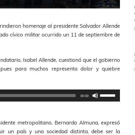
s rindieron homenaje al presidente Salvador Allende
do cívico militar ocurrido un 11 de septiembre de
ndatario, Isabel Allende, cuestionó que el gobierno
 pues para muchos representa dolor y quiebre
U
00:00
t
i
l
esidente metropolitano, Bernardo Almuna, expresó
i
uir un país y una sociedad distinta, debe ser la