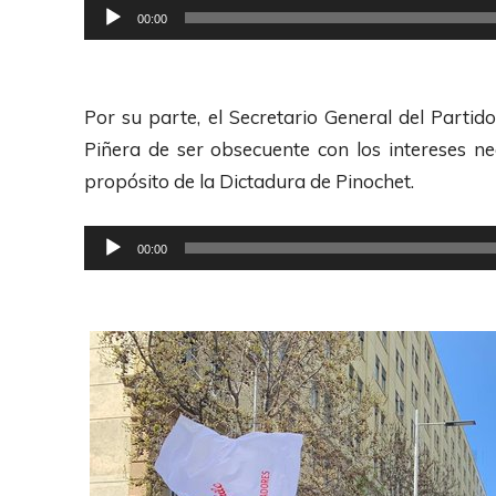
c
R
00:00
u
t
e
d
o
p
i
r
r
Por su parte, el Secretario General del Part
o
d
o
Piñera de ser obsecuente con los intereses neo
e
d
propósito de la Dictadura de Pinochet.
A
u
u
c
R
00:00
d
t
e
i
o
p
o
r
r
d
o
e
d
A
u
u
c
d