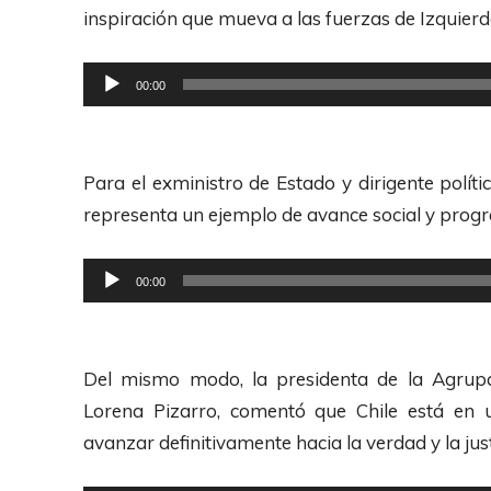
d
inspiración que mueva a las fuerzas de Izquier
u
c
R
00:00
t
e
o
p
r
r
Para el exministro de Estado y dirigente políti
d
o
representa un ejemplo de avance social y progr
e
d
A
u
R
00:00
u
c
e
d
t
p
i
o
r
Del mismo modo, la presidenta de la Agrupa
o
r
o
Lorena Pizarro, comentó que Chile está en
d
d
avanzar definitivamente hacia la verdad y la just
e
u
A