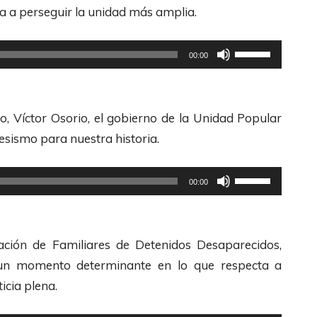
z
da a perseguir la unidad más amplia.
a
l
U
00:00
a
t
s
i
t
l
co, Víctor Osorio, el gobierno de la Unidad Popular
e
i
esismo para nuestra historia.
c
z
l
a
U
00:00
a
l
t
s
a
i
d
s
l
ción de Familiares de Detenidos Desaparecidos,
e
t
i
 un momento determinante en lo que respecta a
F
e
z
icia plena.
l
c
a
e
l