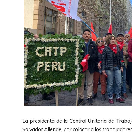
t
i
o
o
r
d
e
A
u
d
i
o
La presidenta de la Central Unitaria de Traba
Salvador Allende, por colocar a los trabajadores 