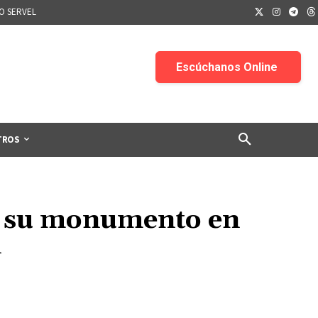
IO SERVEL
TROS
n su monumento en
n