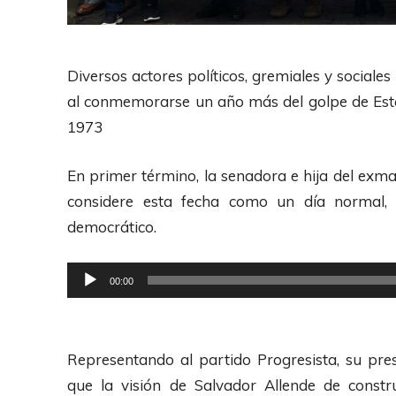
Diversos actores políticos, gremiales y sociale
al conmemorarse un año más del golpe de Esta
1973
En primer término, la senadora e hija del exma
considere esta fecha como un día normal,
democrático.
R
00:00
e
p
r
Representando al partido Progresista, su pr
o
que la visión de Salvador Allende de constr