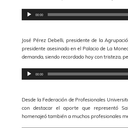
R
00:00
e
p
r
José Pérez Debelli, presidente de la Agrupac
o
presidente asesinado en el Palacio de La Moned
d
demanda, siendo recordado hoy con tristeza, pe
u
c
R
00:00
t
e
o
p
r
r
Desde la Federación de Profesionales Universitar
d
o
con destacar el aporte que representó Salv
e
d
homenajeó también a muchos profesionales méd
A
u