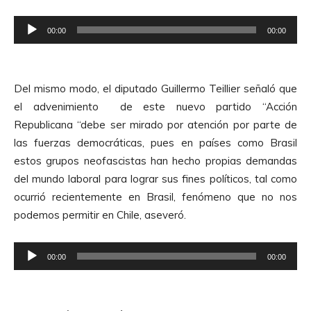
r
R
d
00:00
00:00
e
e
p
A
r
u
Del mismo modo, el diputado Guillermo Teillier señaló que
o
d
el advenimiento de este nuevo partido “Acción
d
i
Republicana “debe ser mirado por atención por parte de
u
o
las fuerzas democráticas, pues en países como Brasil
c
estos grupos neofascistas han hecho propias demandas
t
del mundo laboral para lograr sus fines políticos, tal como
o
ocurrió recientemente en Brasil, fenómeno que no nos
r
podemos permitir en Chile, aseveró.
d
e
R
A
00:00
00:00
e
u
p
d
r