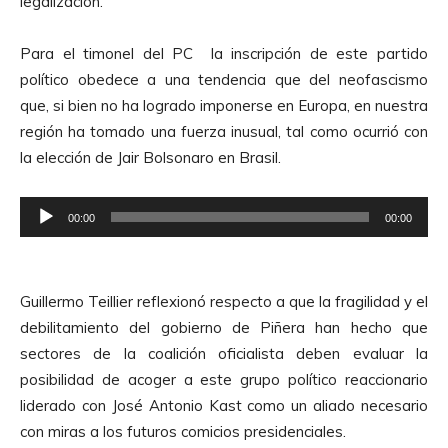
legalización.
Para el timonel del PC la inscripción de este partido
político obedece a una tendencia que del neofascismo
que, si bien no ha logrado imponerse en Europa, en nuestra
región ha tomado una fuerza inusual, tal como ocurrió con
la elección de Jair Bolsonaro en Brasil.
R
00:00
00:00
e
p
r
Guillermo Teillier reflexionó respecto a que la fragilidad y el
o
debilitamiento del gobierno de Piñera han hecho que
d
sectores de la coalición oficialista deben evaluar la
u
posibilidad de acoger a este grupo político reaccionario
c
liderado con José Antonio Kast como un aliado necesario
t
con miras a los futuros comicios presidenciales.
o