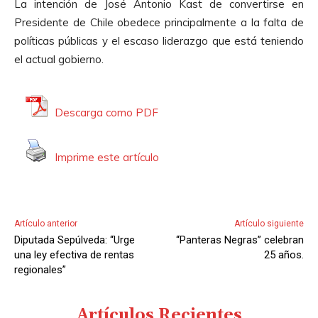
i
La intención de José Antonio Kast de convertirse en
o
o
Presidente de Chile obedece principalmente a la falta de
d
políticas públicas y el escaso liderazgo que está teniendo
u
el actual gobierno.
c
t
o
Descarga como PDF
r
d
Imprime este artículo
e
A
u
d
Artículo anterior
Artículo siguiente
i
Diputada Sepúlveda: “Urge
“Panteras Negras” celebran
o
una ley efectiva de rentas
25 años.
regionales”
Artículos Recientes