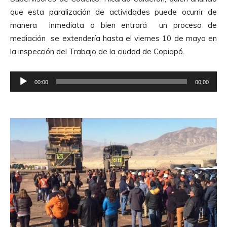
que esta paralización de actividades puede ocurrir de
manera inmediata o bien entrará un proceso de
mediación se extendería hasta el viernes 10 de mayo en
la inspección del Trabajo de la ciudad de Copiapó.
R
00:00
00:00
e
p
r
o
d
u
c
t
o
r
d