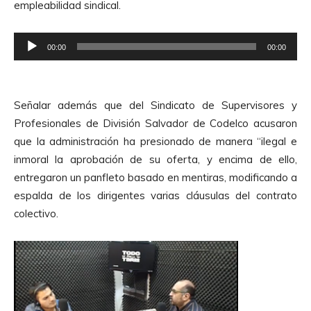
empleabilidad sindical.
t
o
R
r
00:00
00:00
e
d
p
e
r
A
Señalar además que del Sindicato de Supervisores y
o
u
Profesionales de División Salvador de Codelco acusaron
d
d
que la administración ha presionado de manera “ilegal e
u
i
inmoral la aprobación de su oferta, y encima de ello,
c
o
entregaron un panfleto basado en mentiras, modificando a
t
espalda de los dirigentes varias cláusulas del contrato
o
colectivo.
r
d
e
A
u