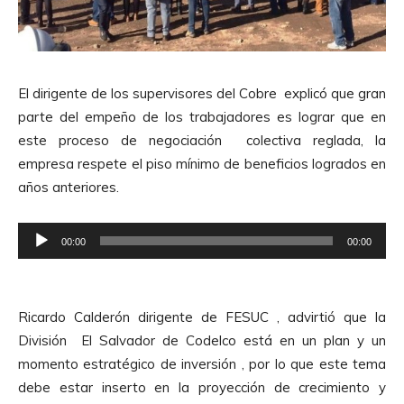
e
A
u
d
El dirigente de los supervisores del Cobre explicó que gran
i
parte del empeño de los trabajadores es lograr que en
o
este proceso de negociación colectiva reglada, la
empresa respete el piso mínimo de beneficios logrados en
años anteriores.
R
00:00
00:00
e
p
r
Ricardo Calderón dirigente de FESUC , advirtió que la
o
División El Salvador de Codelco está en un plan y un
d
momento estratégico de inversión , por lo que este tema
u
debe estar inserto en la proyección de crecimiento y
c