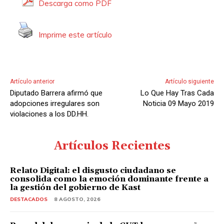
Descarga como PDF
d
e
Imprime este artículo
A
u
d
i
Artículo anterior
Artículo siguiente
o
Diputado Barrera afirmó que
Lo Que Hay Tras Cada
adopciones irregulares son
Noticia 09 Mayo 2019
violaciones a los DD.HH.
Artículos Recientes
Relato Digital: el disgusto ciudadano se
consolida como la emoción dominante frente a
la gestión del gobierno de Kast
DESTACADOS
8 AGOSTO, 2026