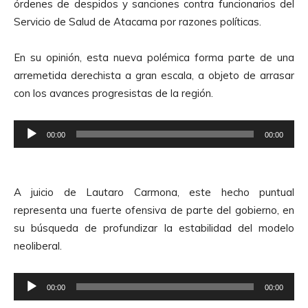
órdenes de despidos y sanciones contra funcionarios del
Servicio de Salud de Atacama por razones políticas.
En su opinión, esta nueva polémica forma parte de una
arremetida derechista a gran escala, a objeto de arrasar
con los avances progresistas de la región.
R
00:00
00:00
e
p
r
A juicio de Lautaro Carmona, este hecho puntual
o
representa una fuerte ofensiva de parte del gobierno, en
d
su búsqueda de profundizar la estabilidad del modelo
u
neoliberal.
c
t
R
o
00:00
00:00
e
r