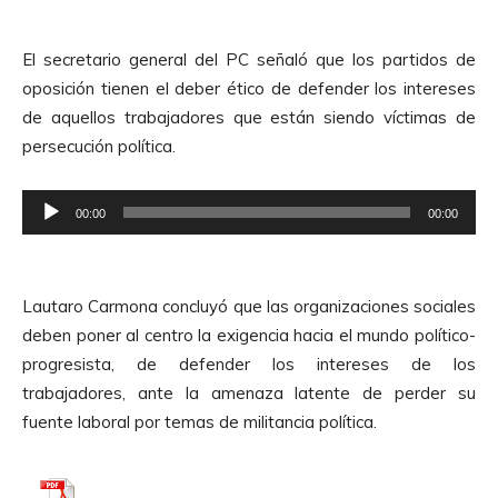
p
d
r
e
El secretario general del PC señaló que los partidos de
o
A
oposición tienen el deber ético de defender los intereses
d
u
de aquellos trabajadores que están siendo víctimas de
u
d
persecución política.
c
i
t
o
R
o
00:00
00:00
e
r
p
d
r
e
Lautaro Carmona concluyó que las organizaciones sociales
o
A
deben poner al centro la exigencia hacia el mundo político-
d
u
progresista, de defender los intereses de los
u
d
trabajadores, ante la amenaza latente de perder su
c
i
fuente laboral por temas de militancia política.
t
o
o
r