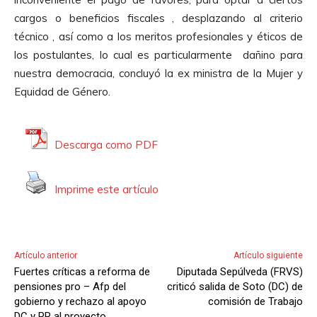
c
cargos o beneficios fiscales , desplazando al criterio
t
técnico , así como a los meritos profesionales y éticos de
o
los postulantes, lo cual es particularmente dañino para
r
nuestra democracia, concluyó la ex ministra de la Mujer y
d
Equidad de Género.
e
A
u
Descarga como PDF
d
i
Imprime este artículo
o
Artículo anterior
Artículo siguiente
Fuertes críticas a reforma de
Diputada Sepúlveda (FRVS)
pensiones pro – Afp del
criticó salida de Soto (DC) de
gobierno y rechazo al apoyo
comisión de Trabajo
DC y PR al proyecto