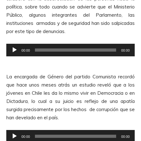
c
política, sobre todo cuando se advierte que el Ministerio
t
Público, algunos integrantes del Parlamento, las
o
instituciones armadas y de seguridad han sido salpicadas
r
por este tipo de denuncias.
d
e
R
A
00:00
00:00
e
u
p
d
r
i
La encargada de Género del partido Comunista recordó
o
o
que hace unos meses atrás un estudio reveló que a los
d
jóvenes en Chile les da lo mismo vivir en Democracia o en
u
Dictadura, lo cual a su juicio es reflejo de una apatía
c
surgida precisamente por los hechos de corrupción que se
t
han develado en el país.
o
r
R
d
00:00
00:00