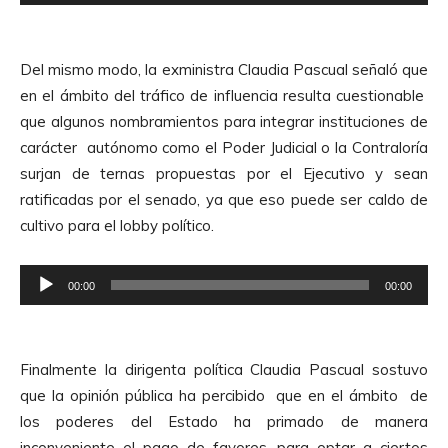
e
e
p
A
r
u
Del mismo modo, la exministra Claudia Pascual señaló que
o
d
en el ámbito del tráfico de influencia resulta cuestionable
d
i
que algunos nombramientos para integrar instituciones de
u
o
carácter autónomo como el Poder Judicial o la Contraloría
c
surjan de ternas propuestas por el Ejecutivo y sean
t
ratificadas por el senado, ya que eso puede ser caldo de
o
cultivo para el lobby político.
r
d
R
e
00:00
00:00
e
A
p
u
r
d
Finalmente la dirigenta política Claudia Pascual sostuvo
o
i
que la opinión pública ha percibido que en el ámbito de
d
o
los poderes del Estado ha primado de manera
u
inconveniente el pago de favores, para optar a ciertos