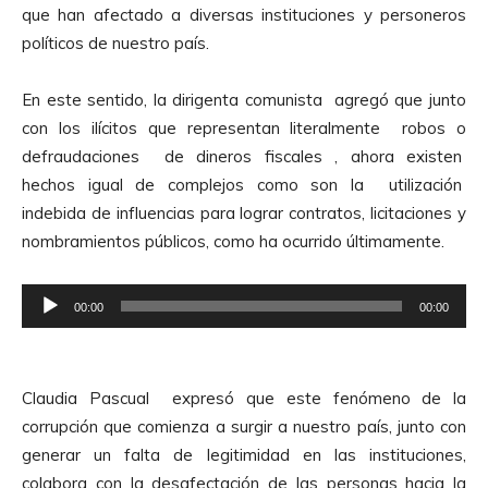
que han afectado a diversas instituciones y personeros
políticos de nuestro país.
En este sentido, la dirigenta comunista agregó que junto
con los ilícitos que representan literalmente robos o
defraudaciones de dineros fiscales , ahora existen
hechos igual de complejos como son la utilización
indebida de influencias para lograr contratos, licitaciones y
nombramientos públicos, como ha ocurrido últimamente.
R
00:00
00:00
e
p
r
Claudia Pascual expresó que este fenómeno de la
o
corrupción que comienza a surgir a nuestro país, junto con
d
generar un falta de legitimidad en las instituciones,
u
colabora con la desafectación de las personas hacia la