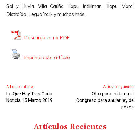
u
d
Sol y Lluvia, Villa Cariño, Illapu, Intillimani, Illapu, Moral
c
i
Distraída, Legua York y muchos más.
t
o
o
r
Descarga como PDF
d
e
Imprime este artículo
A
u
d
i
Artículo anterior
Artículo siguiente
o
Lo Que Hay Tras Cada
Otro paso más en el
Noticia 15 Marzo 2019
Congreso para anular ley de
pesca
Artículos Recientes