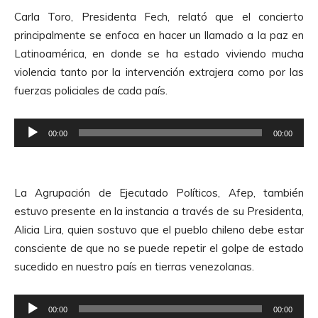
Carla Toro, Presidenta Fech, relató que el concierto
principalmente se enfoca en hacer un llamado a la paz en
Latinoamérica, en donde se ha estado viviendo mucha
violencia tanto por la intervención extrajera como por las
fuerzas policiales de cada país.
R
00:00
00:00
e
p
r
La Agrupación de Ejecutado Políticos, Afep, también
o
estuvo presente en la instancia a través de su Presidenta,
d
Alicia Lira, quien sostuvo que el pueblo chileno debe estar
u
consciente de que no se puede repetir el golpe de estado
c
sucedido en nuestro país en tierras venezolanas.
t
o
R
r
00:00
00:00