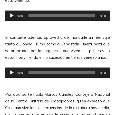
está viviendo.
o
r
R
d
00:00
00:00
e
e
p
A
r
u
El cantante además aprovecho de mandarle un mensaje
o
d
tanto a Donald Trump como a Sebastián Piñera, para que
d
i
se preocupen por las urgencias que viven sus países y no
u
o
estar interviniendo en lo sucedido en tierras venezolanas.
c
t
R
o
00:00
00:00
e
r
p
d
r
e
Por otra parte habló Marcos Canales, Concejero Nacional
o
A
de la Central Unitaria de Trabajadores, quien expreso que
d
u
Chile aun vive las consecuencias de la dictadura hoy en día,
u
d
por lo que no quieren que le suceda lo mismo al pueblo