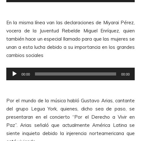
e
d
p
e
r
A
En la misma línea van las declaraciones de Miyarai Pérez,
o
u
vocera de la Juventud Rebelde Miguel Enríquez, quien
d
d
también hace un especial llamado para que las mujeres se
u
i
unan a esta lucha debido a su importancia en los grandes
c
o
cambios sociales
t
o
R
r
00:00
00:00
e
d
p
e
r
A
Por el mundo de la música habló Gustavo Arias, cantante
o
u
del grupo Legua York, quienes, dicho sea de paso, se
d
d
presentaran en el concierto “Por el Derecho a Vivir en
u
i
Paz”. Arias señaló que actualmente América Latina se
c
o
siente inquieta debido la injerencia norteamericana que
t