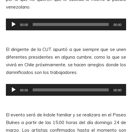
c
i
venezolano.
t
o
o
R
r
00:00
00:00
e
d
p
e
r
A
El dirigente de la CUT apuntó a que siempre que se unen
o
u
diferentes presidentes en alguna cumbre, como la que se
d
d
vivirá en Chile próximamente, se hacen arreglos donde los
u
i
damnificados son los trabajadores.
c
o
t
R
o
00:00
00:00
e
r
p
d
r
e
El evento será de índole familiar y se realizara en el Paseo
o
A
Bulnes a partir de las 15:00 horas del día domingo 24 de
d
u
marzo. Los artistas confirmados hasta el momento son