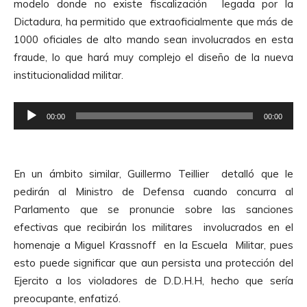
modelo donde no existe fiscalización legada por la
u
Dictadura, ha permitido que extraoficialmente que más de
c
1000 oficiales de alto mando sean involucrados en esta
t
fraude, lo que hará muy complejo el diseño de la nueva
o
institucionalidad militar.
r
d
R
e
00:00
00:00
e
A
p
u
r
d
En un ámbito similar, Guillermo Teillier detalló que le
o
i
pedirán al Ministro de Defensa cuando concurra al
d
o
Parlamento que se pronuncie sobre las sanciones
u
efectivas que recibirán los militares involucrados en el
c
homenaje a Miguel Krassnoff en la Escuela Militar, pues
t
esto puede significar que aun persista una protección del
o
Ejercito a los violadores de D.D.H.H, hecho que sería
r
preocupante, enfatizó.
d