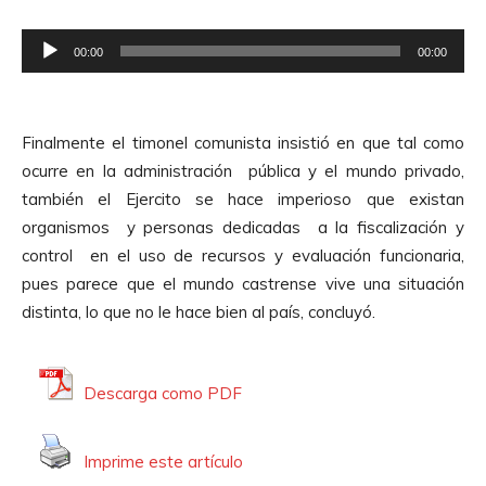
e
R
A
00:00
00:00
e
u
p
d
r
i
Finalmente el timonel comunista insistió en que tal como
o
o
ocurre en la administración pública y el mundo privado,
d
también el Ejercito se hace imperioso que existan
u
organismos y personas dedicadas a la fiscalización y
c
control en el uso de recursos y evaluación funcionaria,
t
pues parece que el mundo castrense vive una situación
o
distinta, lo que no le hace bien al país, concluyó.
r
d
e
Descarga como PDF
A
u
Imprime este artículo
d