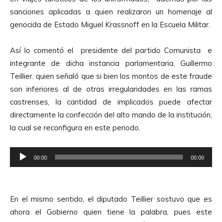
sanciones aplicadas a quien realizaron un homenaje al
genocida de Estado Miguel Krassnoff en la Escuela Militar.
Así lo comentó el presidente del partido Comunista e
integrante de dicha instancia parlamentaria, Guillermo
Teillier. quien señaló que si bien los montos de este fraude
son inferiores al de otras irregularidades en las ramas
castrenses, la cantidad de implicados puede afectar
directamente la confección del alto mando de la institución,
la cual se reconfigura en este periodo.
R
00:00
00:00
e
p
r
En el mismo sentido, el diputado Teillier sostuvo que es
o
ahora el Gobierno quien tiene la palabra, pues este
d