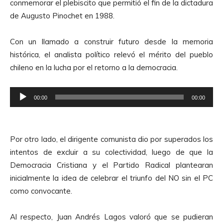
conmemorar el plebiscito que permitió el fin de la dictadura
de Augusto Pinochet en 1988.
Con un llamado a construir futuro desde la memoria
histórica, el analista político relevó el mérito del pueblo
chileno en la lucha por el retorno a la democracia.
R
00:00
00:00
e
p
r
Por otro lado, el dirigente comunista dio por superados los
o
intentos de excluir a su colectividad, luego de que la
d
Democracia Cristiana y el Partido Radical plantearan
u
inicialmente la idea de celebrar el triunfo del NO sin el PC
c
como convocante.
t
o
Al respecto, Juan Andrés Lagos valoró que se pudieran
r