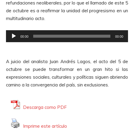
u
refundaciones neoliberales, por lo que el llamado de este 5
u
d
de octubre es a reafirmar la unidad del progresismo en un
c
i
multitudinario acto.
t
o
o
R
r
00:00
00:00
e
d
p
e
r
A
A juicio del analista Juan Andrés Lagos, el acto del 5 de
o
u
octubre se puede transformar en un gran hito si las
d
d
expresiones sociales, culturales y políticas siguen abriendo
u
i
camino a la convergencia del país, sin exclusiones.
c
o
t
o
Descarga como PDF
r
d
Imprime este artículo
e