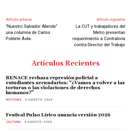
A
u
d
Artículo anterior
Artículo siguiente
i
“Nuestro Salvador Allende”
La CUT y trabajadores del
o
una columna de Carlos
Metro presentan
Poblete Ávila
requerimiento a Contraloría
contra Director del Trabajo
Artículos Recientes
RENACE rechaza represión policial a
estudiantes secundarios: “¿Vamos a volver a las
torturas o las violaciones de derechos
humanos?”
NOTICIAS
5 AGOSTO, 2026
Festival Pulso Lírico anuncia versión 2026
CULTURA
5 AGOSTO, 2026