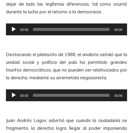
dejar de lado las legítimas diferencias, tal como ocurrió
d
durante la lucha por el retorno a la democracia.
e
A
R
u
00:00
00:00
e
d
p
i
r
o
Destacando el plebiscito de 1988, el analista señaló que la
o
unidad social y política del país ha permitido grandes
d
triunfos democráticos, que no pueden ser relativizados por
u
la derecha, mediante su arremetida negacionista.
c
t
R
o
00:00
00:00
e
r
p
d
r
e
Juan Andrés Lagos advirtió que cuando la ciudadanía se
o
A
fragmenta, la derecha logra llegar al poder imponiendo
d