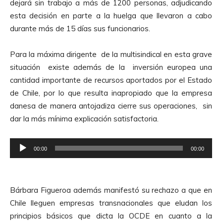
dejará sin trabajo a más de 1200 personas, adjudicando
esta decisión en parte a la huelga que llevaron a cabo
durante más de 15 días sus funcionarios.
Para la máxima dirigente de la multisindical en esta grave
situación existe además de la inversión europea una
cantidad importante de recursos aportados por el Estado
de Chile, por lo que resulta inapropiado que la empresa
danesa de manera antojadiza cierre sus operaciones, sin
dar la más mínima explicación satisfactoria.
R
00:00
00:00
e
p
r
Bárbara Figueroa además manifestó su rechazo a que en
o
Chile lleguen empresas transnacionales que eludan los
d
principios básicos que dicta la OCDE en cuanto a la
u