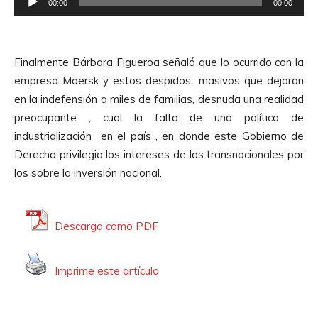
e
00:00
00:00
e
A
p
u
r
d
Finalmente Bárbara Figueroa señaló que lo ocurrido con la
o
i
empresa Maersk y estos despidos masivos que dejaran
d
o
en la indefensión a miles de familias, desnuda una realidad
u
preocupante , cual la falta de una política de
c
industrialización en el país , en donde este Gobierno de
t
Derecha privilegia los intereses de las transnacionales por
o
los sobre la inversión nacional.
r
d
e
Descarga como PDF
A
u
Imprime este artículo
d
i
o