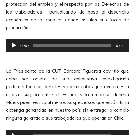
protección del empleo y el respecto por los Derechos de
c
los trabajadores , perjudicando de paso el desarrollo
t
económico de la zona en donde instalan sus focos de
o
producción.
r
d
R
e
00:00
00:00
e
A
p
u
r
d
La Presidenta de la CUT Bárbara Figueroa advirtió que
o
i
debe ser objeto de una exhaustiva investigación
d
o
parlamentaria los detalles y documentos que avalan esta
u
alianza surgida entre el Estado y la empresa danesa
c
Maerk pues resulta al menos sospechosos que está última
t
obtenga ganancias en nuestro país sin entregar a cambio
o
ninguna garantía a sus trabajadores que operan en Chile.
r
d
R