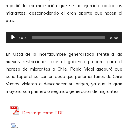
r
A
repudió la criminalización que se ha ejercido contra los
o
u
migrantes, desconociendo el gran aporte que hacen al
d
d
país.
u
i
c
o
R
t
00:00
00:00
e
o
p
r
En vista de la incertidumbre generalizada frente a las
r
d
nuevas restricciones que el gobierno prepara para el
o
e
ingreso de migrantes a Chile, Pablo Vidal aseguró que
d
A
sería tapar el sol con un dedo que parlamentarios de Chile
u
u
Vamos vinieran a desconocer su origen, ya que la gran
c
d
mayoría son primera o segunda generación de migrantes.
t
i
o
o
r
Descarga como PDF
d
e