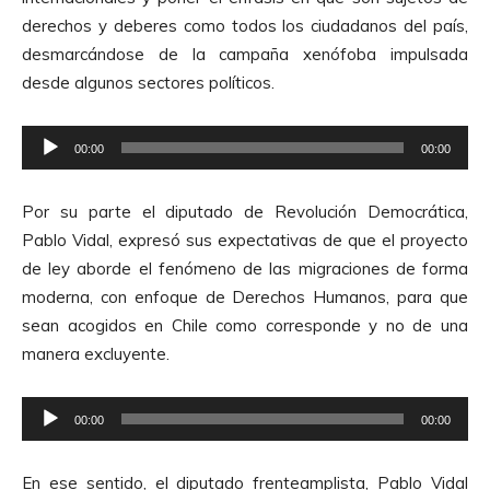
derechos y deberes como todos los ciudadanos del país,
desmarcándose de la campaña xenófoba impulsada
desde algunos sectores políticos.
R
00:00
00:00
e
p
Por su parte el diputado de Revolución Democrática,
r
Pablo Vidal, expresó sus expectativas de que el proyecto
o
de ley aborde el fenómeno de las migraciones de forma
d
moderna, con enfoque de Derechos Humanos, para que
u
sean acogidos en Chile como corresponde y no de una
c
manera excluyente.
t
o
R
r
00:00
00:00
e
d
p
e
En ese sentido, el diputado frenteamplista, Pablo Vidal