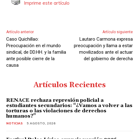
Imprime este artículo
A
u
d
i
Artículo anterior
Artículo siguiente
o
Caso Quichillao:
Lautaro Carmona expresa
Preocupación en el mundo
preocupación y llama a estar
sindical, de DD.HH. y la familia
movilizados ante el actuar
ante posible cierre de la
del gobierno de derecha
causa
Artículos Recientes
RENACE rechaza represión policial a
estudiantes secundarios: “¿Vamos a volver a las
torturas o las violaciones de derechos
humanos?”
NOTICIAS
5 AGOSTO, 2026