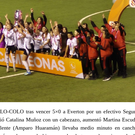
O-COLO tras vencer 5×0 a Everton por un efectivo Segun
guió Catalina Muñoz con un cabezazo, aumentó Martina Escu
plente (Amparo Huaramán) llevaba medio minuto en canch