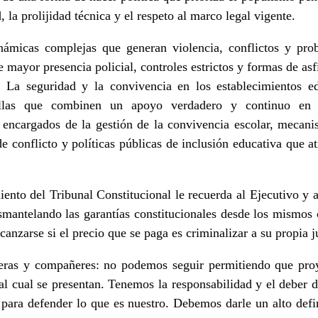
 la prolijidad técnica y el respeto al marco legal vigente.
inámicas complejas que generan violencia, conflictos y pr
 mayor presencia policial, controles estrictos y formas de as
 La seguridad y la convivencia en los establecimientos ed
llas que combinen un apoyo verdadero y continuo en 
s encargados de la gestión de la convivencia escolar, mecan
de conflicto y políticas públicas de inclusión educativa que 
iento del Tribunal Constitucional le recuerda al Ejecutivo y a
mantelando las garantías constitucionales desde los mismos 
anzarse si el precio que se paga es criminalizar a su propia 
ras y compañeres: no podemos seguir permitiendo que proye
l cual se presentan. Tenemos la responsabilidad y el deber de
lle para defender lo que es nuestro. Debemos darle un alto def