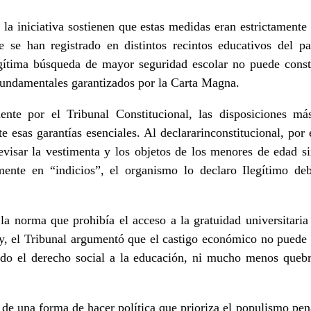
 la iniciativa sostienen que estas medidas eran estrictamente
ue se han registrado en distintos recintos educativos del 
egítima búsqueda de mayor seguridad escolar no puede constr
 fundamentales garantizados por la Carta Magna.
ente por el Tribunal Constitucional, las disposiciones má
e esas garantías esenciales. Al declararinconstitucional, por 
evisar la vestimenta y los objetos de los menores de edad s
ente en “indicios”, el organismo lo declaro Ilegítimo deb
a norma que prohibía el acceso a la gratuidad universitaria 
ey, el Tribunal argumentó que el castigo económico no puede
do el derecho social a la educación, ni mucho menos quebr
jo de una forma de hacer política que prioriza el populismo p